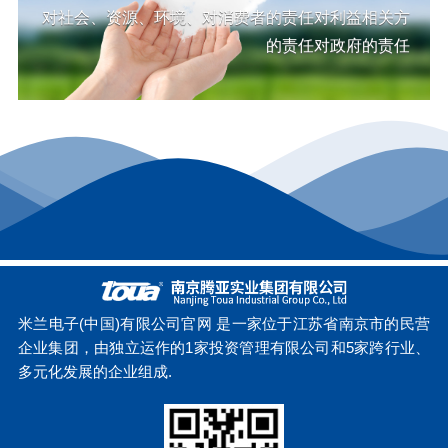
对社会、资源、环境、对消费者的责任对利益相关方
的责任对政府的责任
米兰电子(中国)有限公司官网 是一家位于江苏省南京市的民营
企业集团，由独立运作的1家投资管理有限公司和5家跨行业、
多元化发展的企业组成.