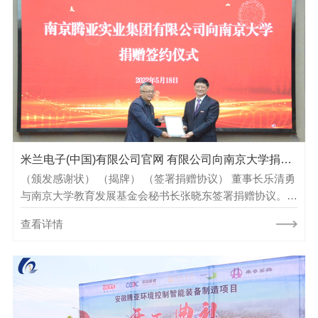
米兰电子(中国)有限公司官网 有限公司向南京大学捐赠
（颁发感谢状） （揭牌） （签署捐赠协议） 董事长乐清勇
签约仪式举行
与南京大学教育发展基金会秘书长张晓东签署捐赠协议。胡
金波书记代表学校为乐清勇颁发感谢状。董事长乐清勇和南
查看详情
京大...