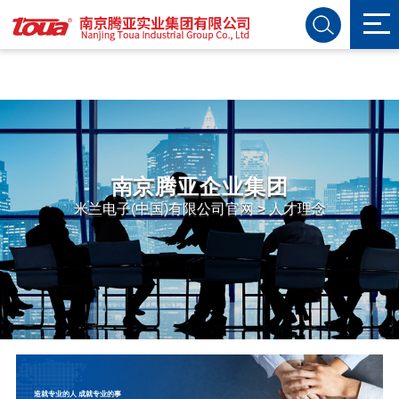
米兰电子(中国)有限公司官网
南京腾亚企业集团
米兰电子(中国)有限公司官网
>
人才理念
造就专业的人 成就专业的事